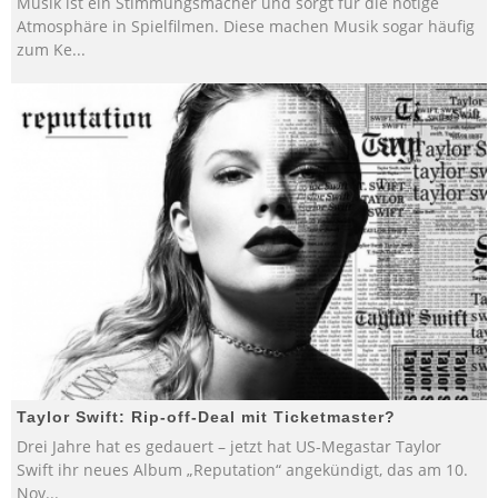
Musik ist ein Stimmungsmacher und sorgt für die nötige
Atmosphäre in Spielfilmen. Diese machen Musik sogar häufig
zum Ke
...
Taylor Swift: Rip-off-Deal mit Ticketmaster?
Drei Jahre hat es gedauert – jetzt hat US-Megastar Taylor
Swift ihr neues Album „Reputation“ angekündigt, das am 10.
Nov
...