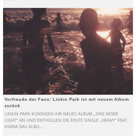
Vorfreude der Fans: Linkin Park ist mit neuem Album
zurück
LINKIN PARK KÜNDIGEN IHR NEUES ALBUM „ONE MORE
LIGHT“ AN UND ENTHÜLLEN DIE ERSTE SINGLE „HEAVY“ FEAT.
KIIARA DAS ALBU
...