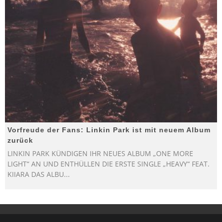
Vorfreude der Fans: Linkin Park ist mit neuem Album
zurück
LINKIN PARK KÜNDIGEN IHR NEUES ALBUM „ONE MORE
LIGHT“ AN UND ENTHÜLLEN DIE ERSTE SINGLE „HEAVY“ FEAT.
KIIARA DAS ALBU
...