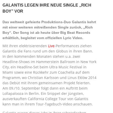
GALANTIS LEGEN IHRE NEUE SINGLE „RICH
BOY” VOR
Das weltweit gefeierte Produktions-Duo Galantis kehrt
mit einer weiteren mitreißenden Single zurück, „Rich
Boy“. Der Song ist ab heute über Big Beat Records
erhältlich, begleitet vom offiziellen Lyric Video.
Mit ihren elektrisierenden
Live
-Performances ziehen
Galantis die Fans rund um den Globus in ihren Bann.
In den kommenden Monaten stehen u.a. zwei
Headline-Shows im Hammerstein Ballroom in New York
City, ein Headline-Set beim Ultra Music Festival in
Miami sowie eine Rückkehr zum Coachella auf dem
Programm, wo Christian Karlsson und Linus Eklöw 2014
das Debüt mit ihrem gemeinsamen Projekt feierten.
Am 09./10. September folgt dann ein Auftritt beim
Lollapalooza in Berlin. Ein Snippet der jüngsten,
ausverkauften California College Tour von Galantis
kann man in ihrem Tour-Tagebuch-Video anschauen.
Galantis waren dieses Jahr in ihrer schwedischen