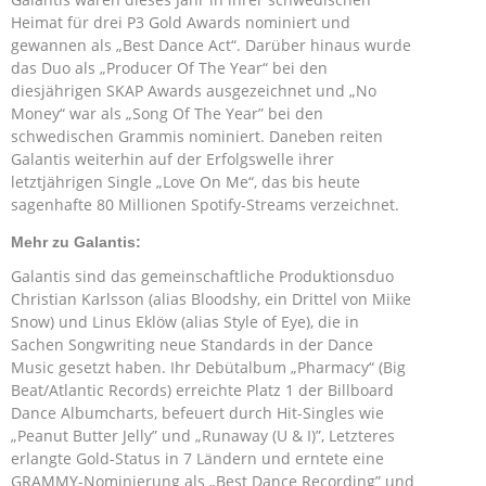
Heimat für drei P3 Gold Awards nominiert und
gewannen als „Best Dance Act“. Darüber hinaus wurde
das Duo als „Producer Of The Year“ bei den
diesjährigen SKAP Awards ausgezeichnet und „No
Money“ war als „Song Of The Year” bei den
schwedischen Grammis nominiert. Daneben reiten
Galantis weiterhin auf der Erfolgswelle ihrer
letztjährigen Single „Love On Me“, das bis heute
sagenhafte 80 Millionen Spotify-Streams verzeichnet.
Mehr zu Galantis:
Galantis sind das gemeinschaftliche Produktionsduo
Christian Karlsson (alias Bloodshy, ein Drittel von Miike
Snow) und Linus Eklöw (alias Style of Eye), die in
Sachen Songwriting neue Standards in der Dance
Music gesetzt haben. Ihr Debütalbum „Pharmacy“ (Big
Beat/Atlantic Records) erreichte Platz 1 der Billboard
Dance Albumcharts, befeuert durch Hit-Singles wie
„Peanut Butter Jelly” und „Runaway (U & I)”, Letzteres
erlangte Gold-Status in 7 Ländern und erntete eine
GRAMMY-Nominierung als „Best Dance Recording” und