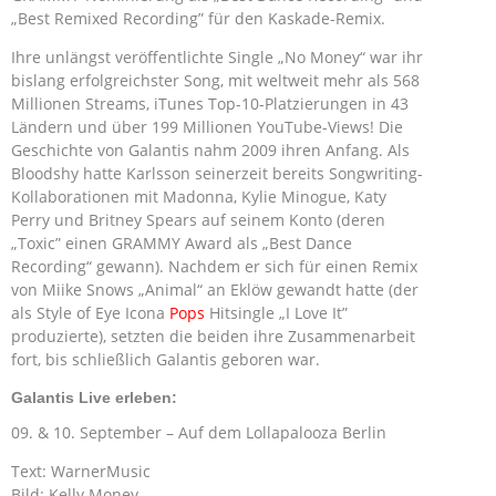
„Best Remixed Recording” für den Kaskade-Remix.
Ihre unlängst veröffentlichte Single „No Money“ war ihr
bislang erfolgreichster Song, mit weltweit mehr als 568
Millionen Streams, iTunes Top-10-Platzierungen in 43
Ländern und über 199 Millionen YouTube-Views! Die
Geschichte von Galantis nahm 2009 ihren Anfang. Als
Bloodshy hatte Karlsson seinerzeit bereits Songwriting-
Kollaborationen mit Madonna, Kylie Minogue, Katy
Perry und Britney Spears auf seinem Konto (deren
„Toxic” einen GRAMMY Award als „Best Dance
Recording“ gewann). Nachdem er sich für einen Remix
von Miike Snows „Animal“ an Eklöw gewandt hatte (der
als Style of Eye Icona
Pops
Hitsingle „I Love It”
produzierte), setzten die beiden ihre Zusammenarbeit
fort, bis schließlich Galantis geboren war.
Galantis Live erleben:
09. & 10. September – Auf dem Lollapalooza Berlin
Text: WarnerMusic
Bild: Kelly Money