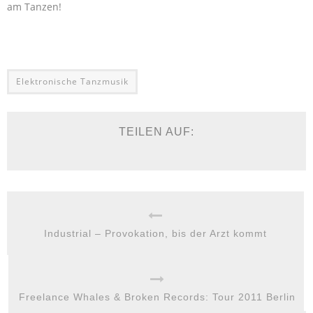
am Tanzen!
Elektronische Tanzmusik
TEILEN AUF:
Industrial – Provokation, bis der Arzt kommt
Freelance Whales & Broken Records: Tour 2011 Berlin