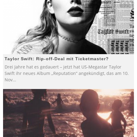
Taylor Swift: Rip-off-Deal mit Ticketmaster?
Drei Jahre hat es gedauert – jetzt hat US-Megastar Taylor
Swift ihr neues Album „Reputation“ angekündigt, das am 10.
Nov
...