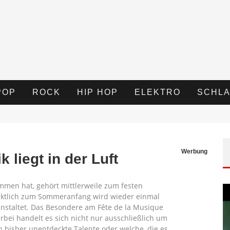
POP
ROCK
HIP HOP
ELEKTRO
SCHLA
Werbung
 liegt in der Luft
mmen hat, gehört mittlerweile zum festen
nktlich zum Sommeranfang wird wieder einmal
nstaltet. Das Besondere am Fête de la Musique
erbei handelt es sich nicht nur ausschließlich um
n bisher unentdeckte Talente oder welche, die es