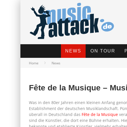
NEWS
ON TOUR
Home
News
Fête de la Musique – Musik
Was in den 80er Jahren einen kleinen Anfang geno
Establishment der deutschen Musiklandschaft. Pü
überall in Deutschland das
Fête de la Musique
vera
sind die Künstler, die dort eine Bühne erhalten. Hi
bekannte und etablierte Künstler, vielmehr erhalte