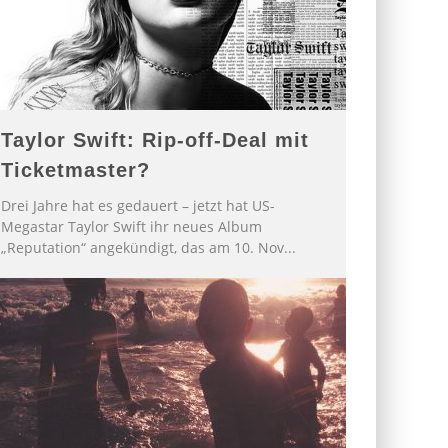
Taylor Swift: Rip-off-Deal mit
Ticketmaster?
Drei Jahre hat es gedauert – jetzt hat US-
Megastar Taylor Swift ihr neues Album
„Reputation“ angekündigt, das am 10. Nov
...