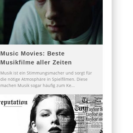
Music Movies: Beste
Musikfilme aller Zeiten
Musik ist ein Stimmungsmacher und sorgt für
die nötige Atmosphäre in Spielfilmen. Diese
machen Musik sogar häufig zum Ke
...