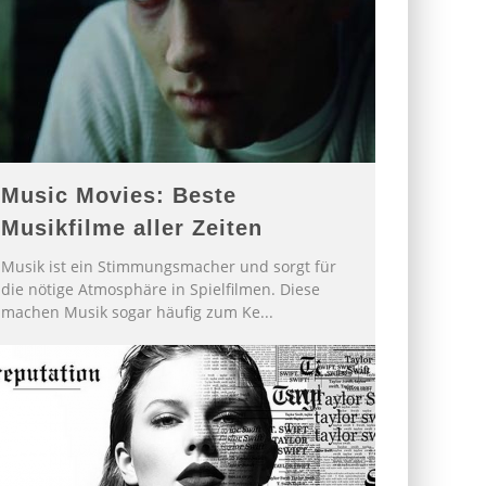
Music Movies: Beste
Musikfilme aller Zeiten
Musik ist ein Stimmungsmacher und sorgt für
die nötige Atmosphäre in Spielfilmen. Diese
machen Musik sogar häufig zum Ke
...