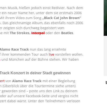
men Musik, hießen jedoch einst Redivier. Nach dem
 ein neuer Name her, unter dem sie erstmals 2006
 Mit ihrem Video zum Song
„Black Cat John Brown“
s. Das gleichnamige Album, das ebenfalls noch 2006
iker zeigten sich durchweg begeistert vom
he mit
The Strokes,
Interpol
oder den
Beatles
.
Alamo Race Track
nun das lang ersehnte
auf ihrer kommenden Tour auch
live
vorstellen wollen.
n
und München auf der Bühne stehen. Wir haben
Track Konzert in deiner Stadt gewinnen
ert
von
Alamo Race Track
mit einer Begleitung
 (Überblick über die Tourtermine siehe unten)
 geworden sind – poste uns den Link zu deinem
der auf unsere Facebook-Seite und vergiss nicht
nzert dabei wärst. Unter den Teilnehmern verlosen