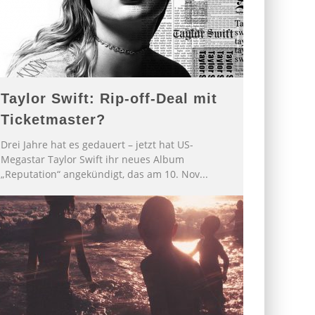
Taylor Swift: Rip-off-Deal mit
Ticketmaster?
Drei Jahre hat es gedauert – jetzt hat US-
Megastar Taylor Swift ihr neues Album
„Reputation“ angekündigt, das am 10. Nov
...