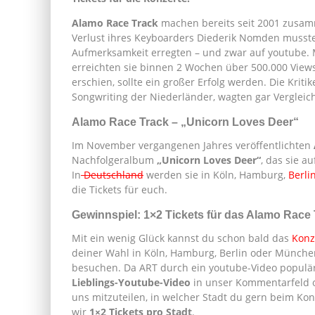
Alamo Race Track
machen bereits seit 2001 zusam
Verlust ihres Keyboarders Diederik Nomden musste
Aufmerksamkeit erregten – und zwar auf youtube.
erreichten sie binnen 2 Wochen über 500.000 View
erschien, sollte ein großer Erfolg werden. Die Krit
Songwriting der Niederländer, wagten gar Vergleic
Alamo Race Track – „Unicorn Loves Deer“
Im November vergangenen Jahres veröffentlichten
Nachfolgeralbum
„Unicorn Loves Deer“
, das sie 
In
Deutschland
werden sie in Köln, Hamburg,
Berli
die Tickets für euch.
Gewinnspiel: 1×2 Tickets für das Alamo Race 
Mit ein wenig Glück kannst du schon bald das
Konz
deiner Wahl in Köln, Hamburg, Berlin oder München
besuchen. Da ART durch ein youtube-Video populär
Lieblings-Youtube-Video
in unser Kommentarfeld o
uns mitzuteilen, in welcher Stadt du gern beim Ko
wir
1×2 Tickets pro Stadt
.