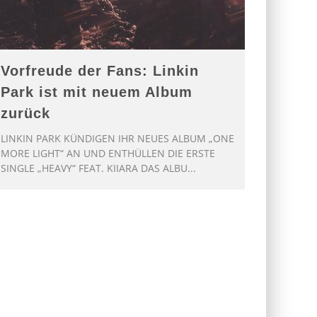
Vorfreude der Fans: Linkin
Park ist mit neuem Album
zurück
LINKIN PARK KÜNDIGEN IHR NEUES ALBUM „ONE
MORE LIGHT“ AN UND ENTHÜLLEN DIE ERSTE
SINGLE „HEAVY“ FEAT. KIIARA DAS ALBU
...