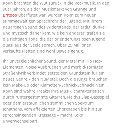
KoRn brachten die Wut zurück in die Rockmusik. In den
90er Jahren, als der Musikmarkt von Grunge und
Britpop
überflutet war, wurden KoRn zum neuen
stimmgewaltigen Sprachrohr der Jugend. Mit ihrem
neuartigen Sound des Widerstands, der
erdig, dunkel
und mystisch daher kam, wie kein anderer, trafen sie
die richtigen Töne, die der orientierungslosen Jugend
quasi aus der Seele sprach. Über 25 Millionen
verkaufte Platten sind wohl Beweis genug.
Ihr unvergleichlicher Sound, der Metal mit Hip Hop-
Elementen, Noise-Ausbrüchen und morbid-zornigen
Straßenlyrik verbindet, setzte den Grundstein für ein
neues Genre – den NuMetal. Doch die Jungs brauchen
kein Make-Up oder Klamotten-Schnick-Schnack! Nein,
KoRn sind wahre Freaks! Ihre Musik, charakteristisch
durch runtergestimmte Gitarren, Fieldys Slap-Bassspiel
oder dem erstaunlichen stimmlichen Spektrum
Jonathans, vom affektierten Chorknaben bis hin zur
sprechsingenden Kreissäge – macht KoRn
unverwechselbar!