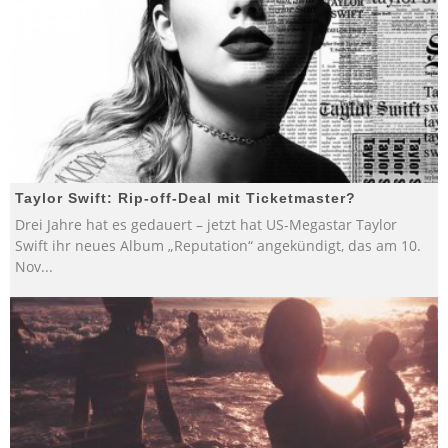
Taylor Swift: Rip-off-Deal mit Ticketmaster?
Drei Jahre hat es gedauert – jetzt hat US-Megastar Taylor
Swift ihr neues Album „Reputation“ angekündigt, das am 10.
Nov
...