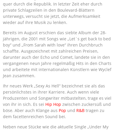
quer durch die Republik. In letzter Zeit eher durch
private Schlagzeilen in den Boulevard-Blättern
unterwegs, versucht sie jetzt, die Aufmerksamkeit
wieder auf ihre Musik zu lenken.
Bereits im August erschien das siebte Album der 28-
jährigen, die 2001 mit Songs wie „Let´s get back to bed
boy“ und „From Sarah with love“ ihren Durchbruch
schaffte. Ausgezeichnet mit zahlreichen Preisen,
darunter auch der Echo und Comet, landete sie in den
vergangenen neun Jahre regelmäßig Hits in den Charts
und arbeitete mit internationalen Künstlern wie Wyclef
Jean zusammen.
Ihr neues Werk „Sexy As Hell“ bezeichnet sie als das
persönlichstes in ihrer Karriere. Auch wenn viele
Produzenten und Songwriter mitbastelten, trage es viel
von ihr in sich. Es sei
Hip Hop
zwischen zuckersüß und
böse. Aber auch Klänge aus
Pop
und
R&B
tragen zu
dem facettenreichen Sound bei.
Neben neue Stücke wie die aktuelle Single „Under My