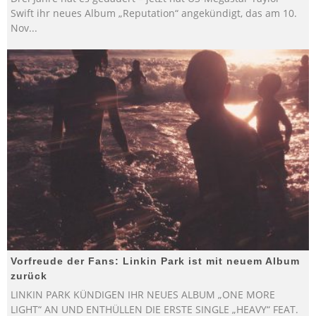
Swift ihr neues Album „Reputation“ angekündigt, das am 10.
Nov
...
Vorfreude der Fans: Linkin Park ist mit neuem Album
zurück
LINKIN PARK KÜNDIGEN IHR NEUES ALBUM „ONE MORE
LIGHT“ AN UND ENTHÜLLEN DIE ERSTE SINGLE „HEAVY“ FEAT.