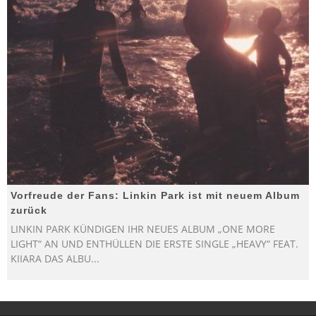
Vorfreude der Fans: Linkin Park ist mit neuem Album
zurück
LINKIN PARK KÜNDIGEN IHR NEUES ALBUM „ONE MORE
LIGHT“ AN UND ENTHÜLLEN DIE ERSTE SINGLE „HEAVY“ FEAT.
KIIARA DAS ALBU
...