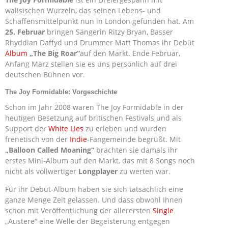
walisischen Wurzeln, das seinen Lebens- und
Schaffensmittelpunkt nun in London gefunden hat. Am
25. Februar
bringen Sängerin Ritzy Bryan, Basser
Rhyddian Daffyd und Drummer Matt Thomas ihr Debüt
Album
„The Big Roar“
auf den Markt. Ende Februar,
Anfang März stellen sie es uns persönlich auf drei
deutschen Bühnen vor.
The Joy Formidable: Vorgeschichte
Schon im Jahr 2008 waren The Joy Formidable in der
heutigen Besetzung auf britischen Festivals und als
Support der
White Lies
zu erleben und wurden
frenetisch von der
Indie
-Fangemeinde begrüßt. Mit
„Balloon Called Moaning“
brachten sie damals ihr
erstes Mini-Album auf den Markt, das mit 8 Songs noch
nicht als vollwertiger
Longplayer
zu werten war.
Für ihr Debüt-Album haben sie sich tatsächlich eine
ganze Menge Zeit gelassen. Und dass obwohl Ihnen
schon mit Veröffentlichung der allerersten
Single
„Austere“ eine Welle der Begeisterung entgegen