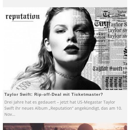
Taylor Swift: Rip-off-Deal mit Ticketmaster?
Drei Jahre hat es gedauert – jetzt hat US-Megastar Taylor
Swift ihr neues Album „Reputation“ angekündigt, das am 10.
Nov
...