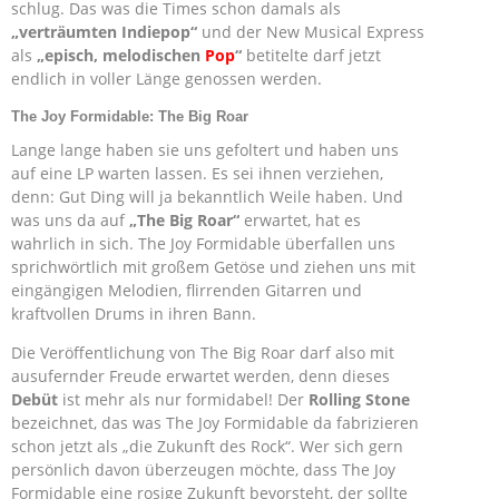
schlug. Das was die Times schon damals als
„verträumten Indiepop“
und der New Musical Express
als
„episch, melodischen
Pop
“
betitelte darf jetzt
endlich in voller Länge genossen werden.
The Joy Formidable: The Big Roar
Lange lange haben sie uns gefoltert und haben uns
auf eine LP warten lassen. Es sei ihnen verziehen,
denn: Gut Ding will ja bekanntlich Weile haben. Und
was uns da auf
„The Big Roar“
erwartet, hat es
wahrlich in sich. The Joy Formidable überfallen uns
sprichwörtlich mit großem Getöse und ziehen uns mit
eingängigen Melodien, flirrenden Gitarren und
kraftvollen Drums in ihren Bann.
Die Veröffentlichung von The Big Roar darf also mit
ausufernder Freude erwartet werden, denn dieses
Debüt
ist mehr als nur formidabel! Der
Rolling Stone
bezeichnet, das was The Joy Formidable da fabrizieren
schon jetzt als „die Zukunft des Rock“. Wer sich gern
persönlich davon überzeugen möchte, dass The Joy
Formidable eine rosige Zukunft bevorsteht, der sollte