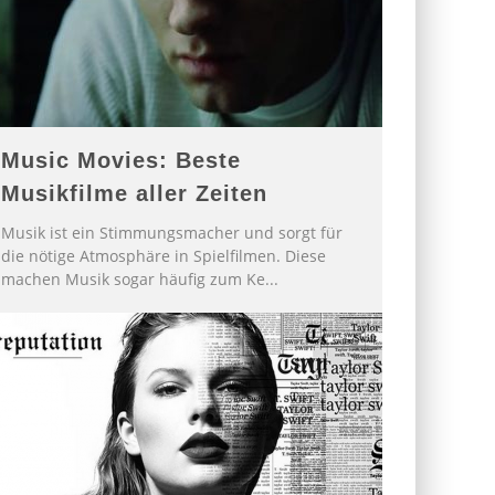
Music Movies: Beste
Musikfilme aller Zeiten
Musik ist ein Stimmungsmacher und sorgt für
die nötige Atmosphäre in Spielfilmen. Diese
machen Musik sogar häufig zum Ke
...