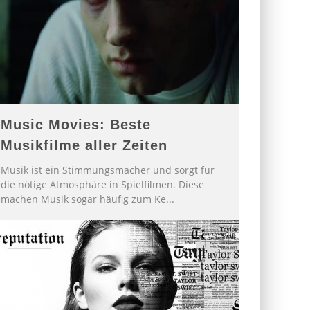
Music Movies: Beste
Musikfilme aller Zeiten
Musik ist ein Stimmungsmacher und sorgt für
die nötige Atmosphäre in Spielfilmen. Diese
machen Musik sogar häufig zum Ke
...