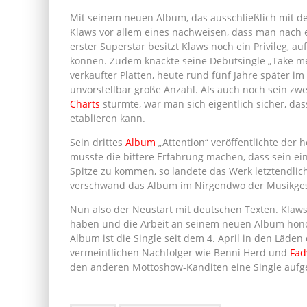
Mit seinem neuen Album, das ausschließlich mit d
Klaws vor allem eines nachweisen, dass man nach e
erster Superstar besitzt Klaws noch ein Privileg, a
können. Zudem knackte seine Debütsingle „Take me
verkaufter Platten, heute rund fünf Jahre später im
unvorstellbar große Anzahl. Als auch noch sein zw
Charts
stürmte, war man sich eigentlich sicher, da
etablieren kann.
Sein drittes
Album
„Attention“ veröffentlichte der 
musste die bittere Erfahrung machen, dass sein ei
Spitze zu kommen, so landete das Werk letztendlic
verschwand das Album im Nirgendwo der Musikges
Nun also der Neustart mit deutschen Texten. Klaws i
haben und die Arbeit an seinem neuen Album ho
Album ist die Single seit dem 4. April in den Läden
vermeintlichen Nachfolger wie Benni Herd und
Fad
den anderen Mottoshow-Kanditen eine Single au