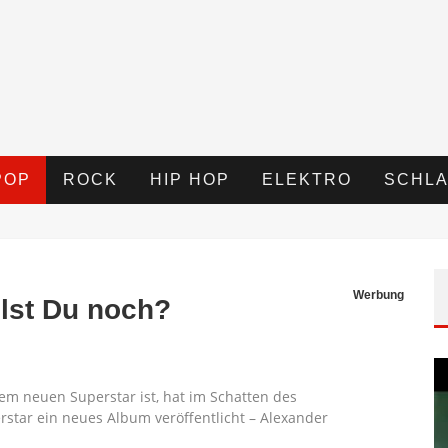
POP
ROCK
HIP HOP
ELEKTRO
SCHLA
Werbung
lst Du noch?
em neuen Superstar ist, hat im Schatten des
star ein neues Album veröffentlicht – Alexander