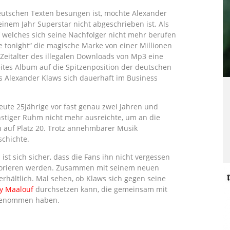
eutschen Texten besungen ist, möchte Alexander
inem Jahr Superstar nicht abgeschrieben ist. Als
uf welches sich seine Nachfolger nicht mehr berufen
 tonight“ die magische Marke von einer Millionen
 Zeitalter des illegalen Downloads von Mp3 eine
eites Album auf die Spitzenposition der deutschen
ss Alexander Klaws sich dauerhaft im Business
heute 25jährige vor fast genau zwei Jahren und
nstiger Ruhm nicht mehr ausreichte, um an die
h auf Platz 20. Trotz annehmbarer Musik
chichte.
st sich sicher, dass die Fans ihn nicht vergessen
norieren werden. Zusammen mit seinem neuen
 erhältlich. Mal sehen, ob Klaws sich gegen seine
y Maalouf
durchsetzen kann, die gemeinsam mit
fgenommen haben.