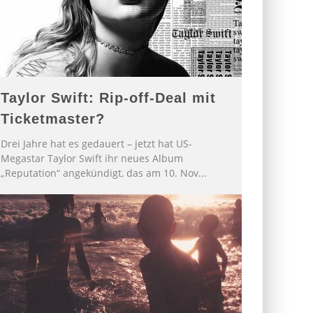
Taylor Swift: Rip-off-Deal mit
Ticketmaster?
Drei Jahre hat es gedauert – jetzt hat US-
Megastar Taylor Swift ihr neues Album
„Reputation“ angekündigt, das am 10. Nov
...