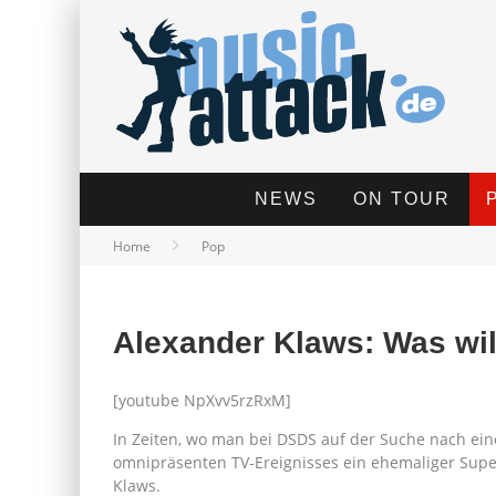
NEWS
ON TOUR
Home
Pop
Alexander Klaws: Was wil
[youtube NpXvv5rzRxM]
In Zeiten, wo man bei DSDS auf der Suche nach ein
omnipräsenten TV-Ereignisses ein ehemaliger Super
Klaws.