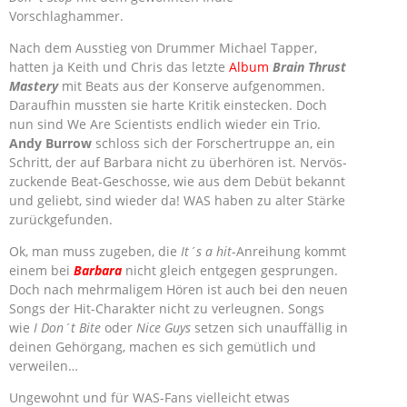
Vorschlaghammer.
Nach dem Ausstieg von Drummer Michael Tapper,
hatten ja Keith und Chris das letzte
Album
Brain Thrust
Mastery
mit Beats aus der Konserve aufgenommen.
Daraufhin mussten sie harte Kritik einstecken. Doch
nun sind We Are Scientists endlich wieder ein Trio.
Andy Burrow
schloss sich der Forschertruppe an, ein
Schritt, der auf Barbara nicht zu überhören ist. Nervös-
zuckende Beat-Geschosse, wie aus dem Debüt bekannt
und geliebt, sind wieder da! WAS haben zu alter Stärke
zurückgefunden.
Ok, man muss zugeben, die
It´s a hit
-Anreihung kommt
einem bei
Barbara
nicht gleich entgegen gesprungen.
Doch nach mehrmaligem Hören ist auch bei den neuen
Songs der Hit-Charakter nicht zu verleugnen. Songs
wie
I Don´t Bite
oder
Nice Guys
setzen sich unauffällig in
deinen Gehörgang, machen es sich gemütlich und
verweilen…
Ungewohnt und für WAS-Fans vielleicht etwas