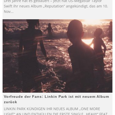
Drei Jahre hat es gedauert – jetzt hat US-Megastar Taylor
Swift ihr neues Album „Reputation“ angekündigt, das am 10.
Nov
...
Vorfreude der Fans: Linkin Park ist mit neuem Album
zurück
LINKIN PARK KÜNDIGEN IHR NEUES ALBUM „ONE MORE
LIGHT“ AN UND ENTHÜLLEN DIE ERSTE SINGLE „HEAVY“ FEAT.