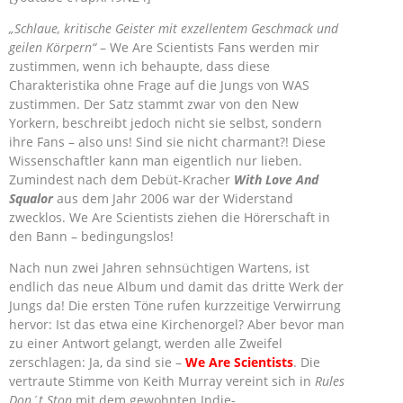
„Schlaue, kritische Geister mit exzellentem Geschmack und
geilen Körpern“
– We Are Scientists Fans werden mir
zustimmen, wenn ich behaupte, dass diese
Charakteristika ohne Frage auf die Jungs von WAS
zustimmen. Der Satz stammt zwar von den New
Yorkern, beschreibt jedoch nicht sie selbst, sondern
ihre Fans – also uns! Sind sie nicht charmant?! Diese
Wissenschaftler kann man eigentlich nur lieben.
Zumindest nach dem Debüt-Kracher
With Love And
Squalor
aus dem Jahr 2006 war der Widerstand
zwecklos. We Are Scientists ziehen die Hörerschaft in
den Bann – bedingungslos!
Nach nun zwei Jahren sehnsüchtigen Wartens, ist
endlich das neue Album und damit das dritte Werk der
Jungs da! Die ersten Töne
rufen kurzzeitige Verwirrung
hervor: Ist das etwa eine Kirchenorgel? Aber bevor man
zu einer Antwort gelangt, werden alle Zweifel
zerschlagen: Ja, da sind sie –
We Are Scientists
. Die
vertraute Stimme von Keith Murray vereint sich in
Rules
Don´t Stop
mit dem gewohnten Indie-