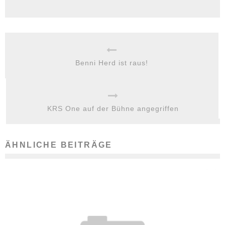
Benni Herd ist raus!
KRS One auf der Bühne angegriffen
ÄHNLICHE BEITRÄGE