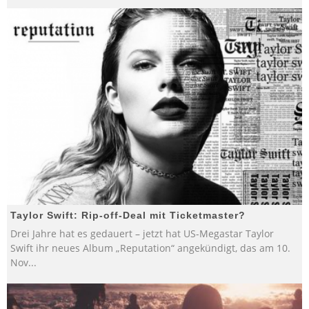
Taylor Swift: Rip-off-Deal mit Ticketmaster?
Drei Jahre hat es gedauert – jetzt hat US-Megastar Taylor
Swift ihr neues Album „Reputation“ angekündigt, das am 10.
Nov
...