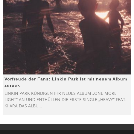
Vorfreude der Fans: Linkin Park ist mit neuem Album
zurück
LINKIN PARK KÜNDIGEN IHR NEUES ALBUM „ONE MORE
LIGHT“ AN UND ENTHÜLLEN DIE ERSTE SINGLE „HEAVY“ FEAT.
KIIARA DAS ALBU
...