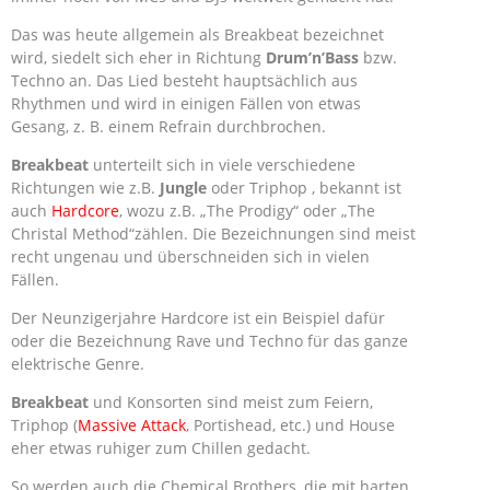
Das was heute allgemein als Breakbeat bezeichnet
wird, siedelt sich eher in Richtung
Drum’n’Bass
bzw.
Techno an. Das Lied besteht hauptsächlich aus
Rhythmen und wird in einigen Fällen von etwas
Gesang, z. B. einem Refrain durchbrochen.
Breakbeat
unterteilt sich in viele verschiedene
Richtungen wie z.B.
Jungle
oder Triphop , bekannt ist
auch
Hardcore
, wozu z.B. „The Prodigy“ oder „The
Christal Method“zählen. Die Bezeichnungen sind meist
recht ungenau und überschneiden sich in vielen
Fällen.
Der Neunzigerjahre Hardcore ist ein Beispiel dafür
oder die Bezeichnung Rave und Techno für das ganze
elektrische Genre.
Breakbeat
und Konsorten sind meist zum Feiern,
Triphop (
Massive Attack
, Portishead, etc.) und House
eher etwas ruhiger zum Chillen gedacht.
So werden auch die Chemical Brothers, die mit harten