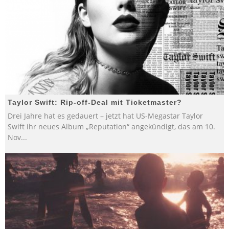
Taylor Swift: Rip-off-Deal mit Ticketmaster?
Drei Jahre hat es gedauert – jetzt hat US-Megastar Taylor
Swift ihr neues Album „Reputation“ angekündigt, das am 10.
Nov
...