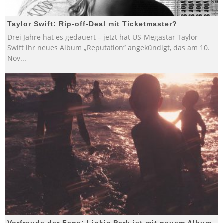
Taylor Swift: Rip-off-Deal mit Ticketmaster?
Drei Jahre hat es gedauert – jetzt hat US-Megastar Taylor
Swift ihr neues Album „Reputation“ angekündigt, das am 10.
Nov
...
Vorfreude der Fans: Linkin Park ist mit neuem Album