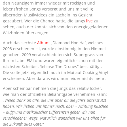
den Neunzigern immer wieder mit rockigen und
lebensfrohen Songs versorgt und uns mit völlig
albernden Musikvideos ein Lächeln ins Gesicht
gezaubert. Wer die Chance hatte, die Jungs
live
zu
sehen, auch der konnte sich von den energiegeladenen
Witzbolden überzeugen.
Auch das sechste
Album
„Diamond Hoo Ha“, welches
2008 erschienen ist, wurde einstimmig in den Himmel
gehoben. 2009 verabschiedeten sich Supergrass von
Ihrem Label EMI und waren eigentlich schon mit der
nächsten Scheibe „Release The Drones“ beschäftigt.
Die sollte jetzt eigentlich auch im Mai auf Cooking Vinyl
erscheinen. Aber daraus wird nun leider nichts mehr.
Aber scheinbar nehmen die Jungs das relativ locker,
wie man der offiziellen Bekanntgabe vernehmen kann:
„
Vielen Dank an alle, die uns über all die Jahre unterstützt
haben. Wir lieben uns immer noch, aber – Achtung Klischee
– aufgrund musikalischer Differenzen gehen wir nun
verschiedener Wege. Natürlich wünschen wir uns allen für
die Zukunft alles Gute.
“