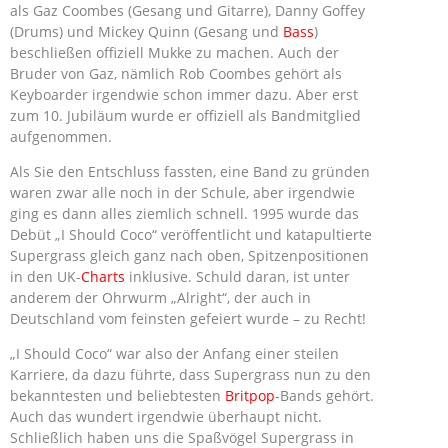
als Gaz Coombes (Gesang und Gitarre), Danny Goffey
(Drums) und Mickey Quinn (Gesang und
Bass
)
beschließen offiziell Mukke zu machen. Auch der
Bruder von Gaz, nämlich Rob Coombes gehört als
Keyboarder irgendwie schon immer dazu. Aber erst
zum 10. Jubiläum wurde er offiziell als Bandmitglied
aufgenommen.
Als Sie den Entschluss fassten,
eine Band zu gründen
waren zwar alle noch in der Schule, aber irgendwie
ging es dann alles ziemlich schnell. 1995 wurde das
Debüt „I Should Coco“ veröffentlicht und katapultierte
Supergrass gleich ganz nach oben, Spitzenpositionen
in den UK-
Charts
inklusive. Schuld daran, ist unter
anderem der Ohrwurm „Alright“, der auch in
Deutschland vom feinsten gefeiert wurde – zu Recht!
„I Should Coco“ war also der Anfang einer steilen
Karriere, da dazu führte, dass Supergrass nun zu den
bekanntesten und beliebtesten
Britpop
-Bands gehört.
Auch das wundert irgendwie überhaupt nicht.
Schließlich haben uns die Spaßvögel Supergrass in