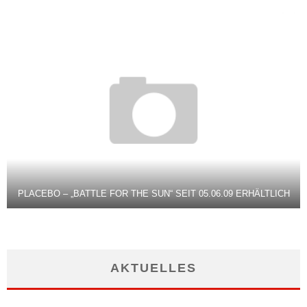
PLACEBO – „BATTLE FOR THE SUN“ SEIT 05.06.09 ERHÄLTLICH
AKTUELLES