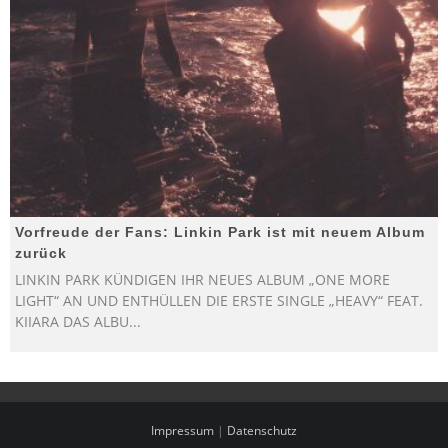
Vorfreude der Fans: Linkin Park ist mit neuem Album
zurück
LINKIN PARK KÜNDIGEN IHR NEUES ALBUM „ONE MORE
LIGHT“ AN UND ENTHÜLLEN DIE ERSTE SINGLE „HEAVY“ FEAT.
KIIARA DAS ALBU
...
Impressum
|
Datenschutz