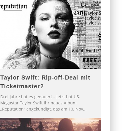
Taylor Swift: Rip-off-Deal mit
Ticketmaster?
Drei Jahre hat es gedauert – jetzt hat US-
Megastar Taylor Swift ihr neues Album
„Reputation“ angekündigt, das am 10. Nov
...