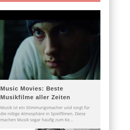
Music Movies: Beste
Musikfilme aller Zeiten
Musik ist ein Stimmungsmacher und sorgt für
die nötige Atmosphäre in Spielfilmen. Diese
machen Musik sogar häufig zum Ke
...