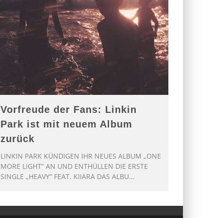
Vorfreude der Fans: Linkin
Park ist mit neuem Album
zurück
LINKIN PARK KÜNDIGEN IHR NEUES ALBUM „ONE
MORE LIGHT“ AN UND ENTHÜLLEN DIE ERSTE
SINGLE „HEAVY“ FEAT. KIIARA DAS ALBU
...