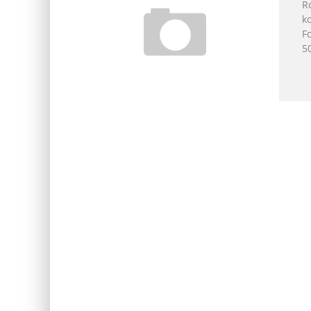
Ro
k
F
50