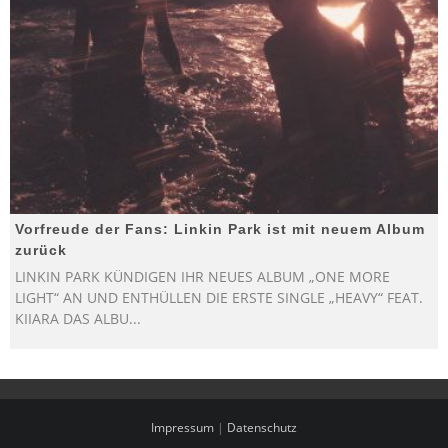
Vorfreude der Fans: Linkin Park ist mit neuem Album
zurück
LINKIN PARK KÜNDIGEN IHR NEUES ALBUM „ONE MORE
LIGHT“ AN UND ENTHÜLLEN DIE ERSTE SINGLE „HEAVY“ FEAT.
KIIARA DAS ALBU
...
Impressum
|
Datenschutz