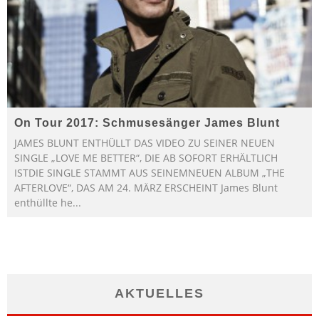
On Tour 2017: Schmusesänger James Blunt
JAMES BLUNT ENTHÜLLT DAS VIDEO ZU SEINER NEUEN
SINGLE „LOVE ME BETTER“, DIE AB SOFORT ERHÄLTLICH
ISTDIE SINGLE STAMMT AUS SEINEMNEUEN ALBUM „THE
AFTERLOVE“, DAS AM 24. MÄRZ ERSCHEINT James Blunt
enthüllte he
...
AKTUELLES