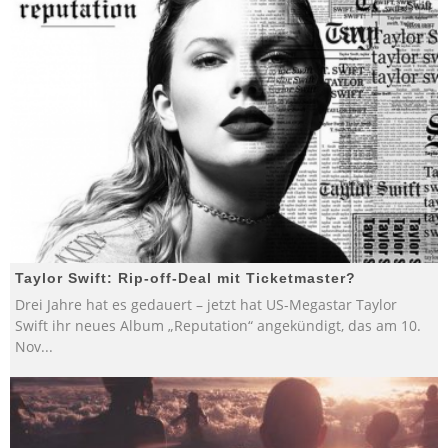
Taylor Swift: Rip-off-Deal mit Ticketmaster?
Drei Jahre hat es gedauert – jetzt hat US-Megastar Taylor
Swift ihr neues Album „Reputation“ angekündigt, das am 10.
Nov
...