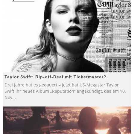
Taylor Swift: Rip-off-Deal mit Ticketmaster?
Drei Jahre hat es gedauert – jetzt hat US-Megastar Taylor
Swift ihr neues Album „Reputation“ angekündigt, das am 10.
Nov
...