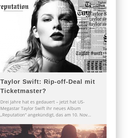
Taylor Swift: Rip-off-Deal mit
Ticketmaster?
Drei Jahre hat es gedauert – jetzt hat US-
Megastar Taylor Swift ihr neues Album
„Reputation“ angekündigt, das am 10. Nov
...