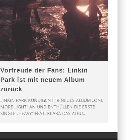
Vorfreude der Fans: Linkin
Park ist mit neuem Album
zurück
LINKIN PARK KÜNDIGEN IHR NEUES ALBUM „ONE
MORE LIGHT“ AN UND ENTHÜLLEN DIE ERSTE
SINGLE „HEAVY“ FEAT. KIIARA DAS ALBU
...