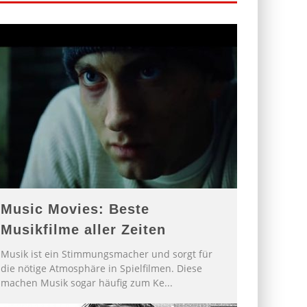
Music Movies: Beste
Musikfilme aller Zeiten
Musik ist ein Stimmungsmacher und sorgt für
die nötige Atmosphäre in Spielfilmen. Diese
machen Musik sogar häufig zum Ke
...