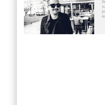
D
s
J
Ki