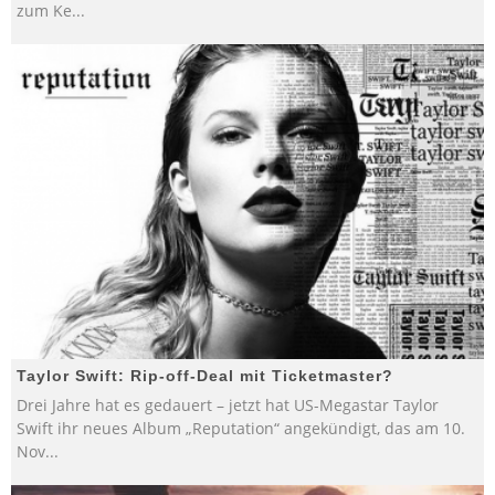
zum Ke
...
Taylor Swift: Rip-off-Deal mit Ticketmaster?
Drei Jahre hat es gedauert – jetzt hat US-Megastar Taylor
Swift ihr neues Album „Reputation“ angekündigt, das am 10.
Nov
...