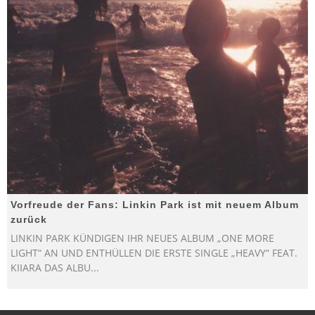
Vorfreude der Fans: Linkin Park ist mit neuem Album
zurück
LINKIN PARK KÜNDIGEN IHR NEUES ALBUM „ONE MORE
LIGHT“ AN UND ENTHÜLLEN DIE ERSTE SINGLE „HEAVY“ FEAT.
KIIARA DAS ALBU
...