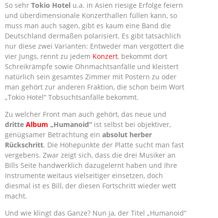
So sehr
Tokio Hotel
u.a. in Asien riesige Erfolge feiern
und überdimensionale Konzerthallen füllen kann, so
muss man auch sagen, gibt es kaum eine Band die
Deutschland dermaßen polarisiert. Es gibt tatsächlich
nur diese zwei Varianten: Entweder man vergöttert die
vier Jungs, rennt zu jedem
Konzert
, bekommt dort
Schreikrämpfe sowie Ohnmachtsanfälle und kleistert
natürlich sein gesamtes Zimmer mit Postern zu oder
man gehört zur anderen Fraktion, die schon beim Wort
„Tokio Hotel“ Tobsuchtsanfälle bekommt.
Zu welcher Front man auch gehört, das neue und
dritte
Album
„Humanoid“
ist selbst bei objektiver,
genügsamer Betrachtung
ein
absolut herber
Rückschritt
. Die Höhepunkte der Platte sucht man fast
vergebens. Zwar zeigt sich, dass die drei Musiker an
Bills Seite handwerklich dazugelernt haben und Ihre
Instrumente weitaus vielseitiger einsetzen, doch
diesmal ist es Bill, der diesen Fortschritt wieder wett
macht.
Und wie klingt das Ganze? Nun ja, der Titel „Humanoid“