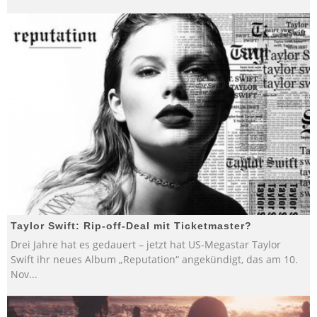
Taylor Swift: Rip-off-Deal mit Ticketmaster?
Drei Jahre hat es gedauert – jetzt hat US-Megastar Taylor
Swift ihr neues Album „Reputation“ angekündigt, das am 10.
Nov
...