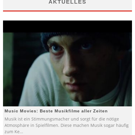
AKTUELLES
Music Movies: Beste Musikfilme aller Zeiten
Musik ist ein Stimmungsmacher und sorgt für die nötige
Atmosphäre in Spielfilmen. Diese machen Musik sogar häufig
zum Ke
...