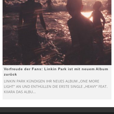
Vorfreude der Fans: Linkin Park ist mit neuem Album
zurück
LINKIN PARK KÜNDIGEN IHR NEUES ALBUM „ONE MORE
LIGHT“ AN UND ENTHÜLLEN DIE ERSTE SINGLE „HEAVY“ FEAT.
KIIARA DAS ALBU
...