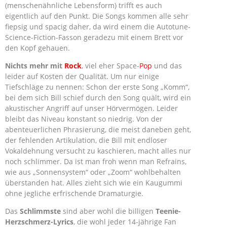
(menschenähnliche Lebensform) trifft es auch
eigentlich auf den Punkt. Die Songs kommen alle sehr
fiepsig und spacig daher, da wird einem die Autotune-
Science-Fiction-Fasson geradezu mit einem Brett vor
den Kopf gehauen.
Nichts mehr mit
Rock
, viel eher Space-
Pop
und das
leider auf Kosten der Qualität. Um nur einige
Tiefschläge zu nennen: Schon der erste Song „Komm“,
bei dem sich Bill schief durch den Song quält, wird ein
akustischer Angriff auf unser Hörvermögen. Leider
bleibt das Niveau konstant so niedrig. Von der
abenteuerlichen Phrasierung, die meist daneben geht,
der fehlenden Artikulation, die Bill mit endloser
Vokaldehnung versucht zu kaschieren, macht alles nur
noch schlimmer. Da ist man froh wenn man Refrains,
wie aus „Sonnensystem“ oder „Zoom“ wohlbehalten
überstanden hat. Alles zieht sich wie ein Kaugummi
ohne jegliche erfrischende Dramaturgie.
Das
Schlimmste
sind aber wohl die billigen
Teenie-
Herzschmerz-Lyrics
, die wohl jeder 14-jährige Fan