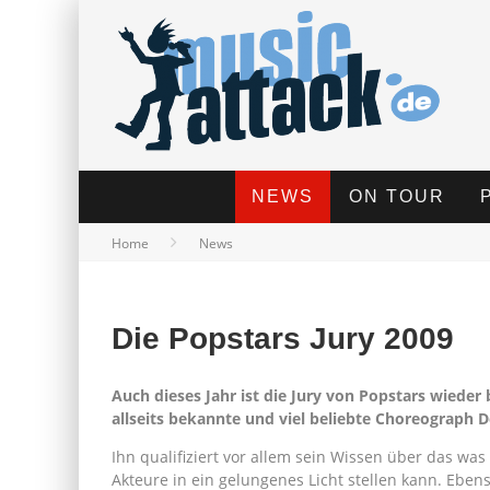
NEWS
ON TOUR
Home
News
Die Popstars Jury 2009
Auch dieses Jahr ist die Jury von Popstars wieder 
allseits bekannte und viel beliebte Choreograph De
Ihn qualifiziert vor allem sein Wissen über das 
Akteure in ein gelungenes Licht stellen kann. Eben