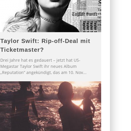
Taylor Swift: Rip-off-Deal mit
Ticketmaster?
Drei Jahre hat es gedauert – jetzt hat US-
Megastar Taylor Swift ihr neues Album
„Reputation“ angekündigt, das am 10. Nov
...