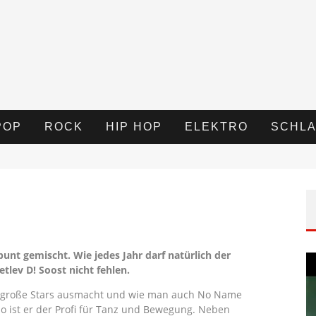
POP
ROCK
HIP HOP
ELEKTRO
SCHLA
bunt gemischt. Wie jedes Jahr darf natürlich der
tlev D! Soost nicht fehlen.
was große Stars ausmacht und wie man auch No Name
so ist er der Profi für Tanz und Bewegung. Neben