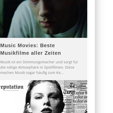
Music Movies: Beste
Musikfilme aller Zeiten
Musik ist ein Stimmungsmacher und sorgt für
die nötige Atmosphäre in Spielfilmen. Diese
machen Musik sogar häufig zum Ke
...