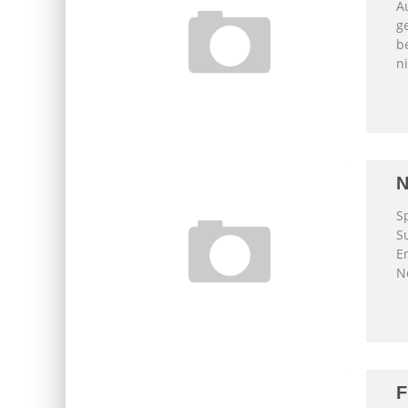
Au
ge
b
ni
N
S
Su
E
Ne
F