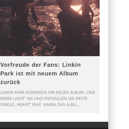
Vorfreude der Fans: Linkin
Park ist mit neuem Album
zurück
LINKIN PARK KÜNDIGEN IHR NEUES ALBUM „ONE
MORE LIGHT“ AN UND ENTHÜLLEN DIE ERSTE
SINGLE „HEAVY“ FEAT. KIIARA DAS ALBU
...