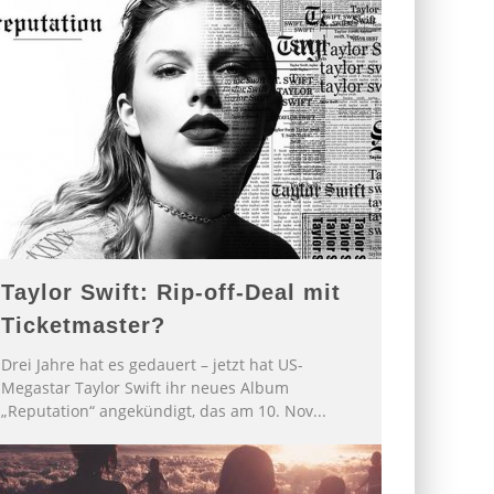
Taylor Swift: Rip-off-Deal mit
Ticketmaster?
Drei Jahre hat es gedauert – jetzt hat US-
Megastar Taylor Swift ihr neues Album
„Reputation“ angekündigt, das am 10. Nov
...