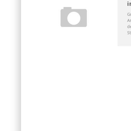
i
G
A
d
S