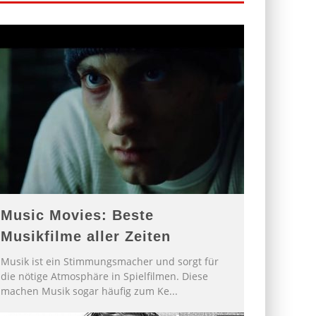
Music Movies: Beste
Musikfilme aller Zeiten
Musik ist ein Stimmungsmacher und sorgt für
die nötige Atmosphäre in Spielfilmen. Diese
machen Musik sogar häufig zum Ke
...