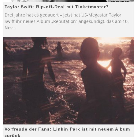
Taylor Swift: Rip-off-Deal mit Ticketmaster?
Drei Jahre hat es gedauert – jetzt hat US-Megastar Taylor
Swift ihr neues Album „Reputation“ angekündigt, das am 10.
Nov
...
Vorfreude der Fans: Linkin Park ist mit neuem Album
zurück