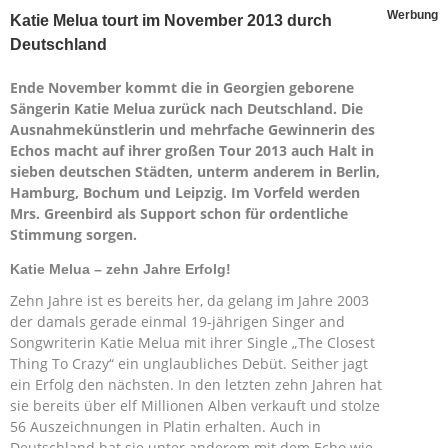
Werbung
Katie Melua tourt im November 2013 durch
Deutschland
Ende November kommt die in Georgien geborene
Sängerin Katie Melua zurück nach Deutschland. Die
Ausnahmekünstlerin und mehrfache Gewinnerin des
Echos macht auf ihrer großen Tour 2013 auch Halt in
sieben deutschen Städten, unterm anderem in Berlin,
Hamburg, Bochum und Leipzig. Im Vorfeld werden
Mrs. Greenbird als Support schon für ordentliche
Stimmung sorgen.
Katie Melua – zehn Jahre Erfolg!
Zehn Jahre ist es bereits her, da gelang im Jahre 2003
der damals gerade einmal 19-jährigen Singer and
Songwriterin Katie Melua mit ihrer Single „The Closest
Thing To Crazy“ ein unglaubliches Debüt. Seither jagt
ein Erfolg den nächsten. In den letzten zehn Jahren hat
sie bereits über elf Millionen Alben verkauft und stolze
56 Auszeichnungen in Platin erhalten. Auch in
Deutschland hat sie unter anderem mit dem Echo wie