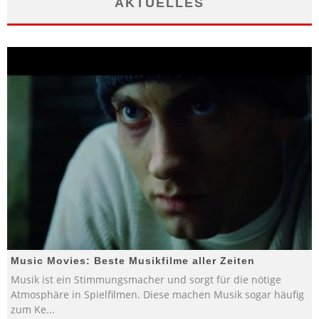
AKTUELLES
Music Movies: Beste Musikfilme aller Zeiten
Musik ist ein Stimmungsmacher und sorgt für die nötige
Atmosphäre in Spielfilmen. Diese machen Musik sogar häufig
zum Ke
...