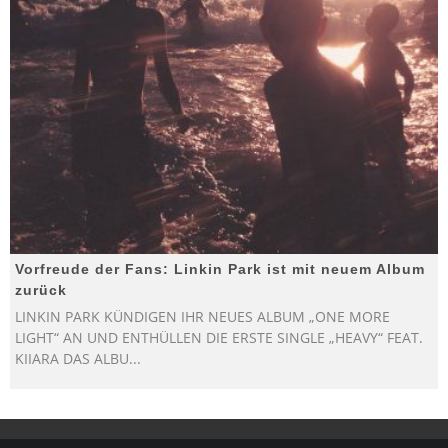
Vorfreude der Fans: Linkin Park ist mit neuem Album
zurück
LINKIN PARK KÜNDIGEN IHR NEUES ALBUM „ONE MORE
LIGHT“ AN UND ENTHÜLLEN DIE ERSTE SINGLE „HEAVY“ FEAT.
KIIARA DAS ALBU
...