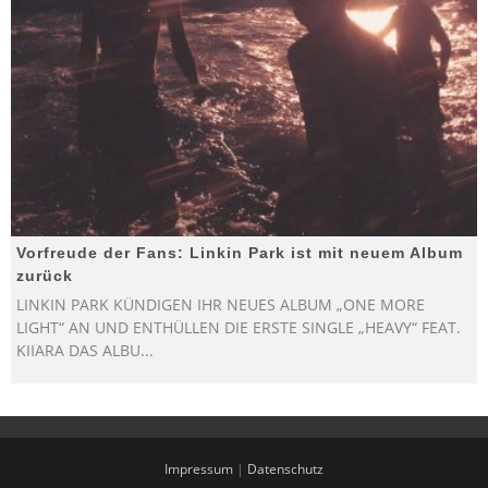
Vorfreude der Fans: Linkin Park ist mit neuem Album
zurück
LINKIN PARK KÜNDIGEN IHR NEUES ALBUM „ONE MORE
LIGHT“ AN UND ENTHÜLLEN DIE ERSTE SINGLE „HEAVY“ FEAT.
KIIARA DAS ALBU
...
Impressum
|
Datenschutz