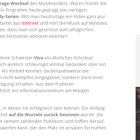
mage-Wechsel
des Musiksenders. Waren früher die
ein Programm heute geprägt von nervigen
y-Serien
. Will man heutzutage ein Video ganz pur
tartet das
Internet
und hört die Musik auf MyVideo,
n, dass man sich gestresst vom alltäglichen
 im Fernsehen anhören möchte!?
kleine Schwester
Viva
ein ähnliches Schicksal
ich wirklich schleunigst einmal Gedanken über ein
Als Vorbild könnten da beispielsweise die
al nicht kampflos hingegeben, sondern dank einer
htigung erhalten. Aus dem früheren
hlich ein Informationsmedium am Morgen
n
, in denen sie erfolgreich sein können. Ein Anfang
chst
auf die Wurzeln zurück besinnen
würde: die
it seinem zahlenden Publikum und hoffen darauf,
swerfen kann, der den Platz im privaten Fernsehen