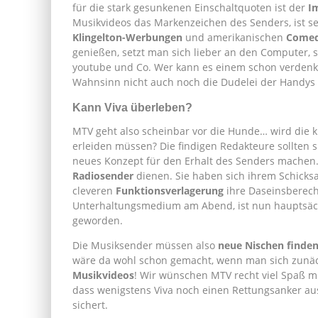
für die stark gesunkenen Einschaltquoten ist der
I
Musikvideos das Markenzeichen des Senders, ist s
Klingelton-Werbungen
und amerikanischen
Comed
genießen, setzt man sich lieber an den Computer, s
youtube und Co. Wer kann es einem schon verdenke
Wahnsinn nicht auch noch die Dudelei der Handys
Kann Viva überleben?
MTV geht also scheinbar vor die Hunde… wird die 
erleiden müssen? Die findigen Redakteure sollten s
neues Konzept für den Erhalt des Senders machen. 
Radiosender
dienen. Sie haben sich ihrem Schicks
cleveren
Funktionsverlagerung
ihre Daseinsberec
Unterhaltungsmedium am Abend, ist nun hauptsäc
geworden.
Die Musiksender müssen also
neue Nischen finde
wäre da wohl schon gemacht, wenn man sich zunä
Musikvideos
! Wir wünschen MTV recht viel Spaß m
dass wenigstens Viva noch einen Rettungsanker au
sichert.