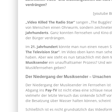
verdrängen?
[youtube B
„Video Killed The Radio Star“
sangen „The Buggles“
von Menschen einen Ohrwurm, sondern zeichneten 
Jahrhunderts
. Ganz konnten Fernsehen und Kino da
der Bürger verdrängen.
Im
21. Jahrhundert
könnte man nun einen neuen Son
The Television Star“
. Im Video oben kann man seh
haben. Aber wie steht es nun tatsächlich mit dem 
Musiksender
ein unaufhaltsamer Prozess? Und wird
Musikfernsehen geben?
Der Niedergang der Musiksender – Ursachen
Der Niedergang der Musiksender im Fernsehen ist
Abgang ins
Pay-TV
ist nicht etwa eine schlaue neu
vielmehr der letzte Versuch das sinkende Schiff v
die Besatzung über Wasser halten können, scheint a
Schließlich ist es nicht grundsätzlich das Videof