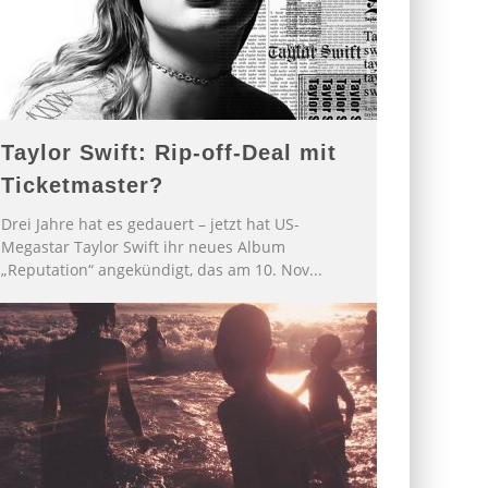
Taylor Swift: Rip-off-Deal mit
Ticketmaster?
Drei Jahre hat es gedauert – jetzt hat US-
Megastar Taylor Swift ihr neues Album
„Reputation“ angekündigt, das am 10. Nov
...