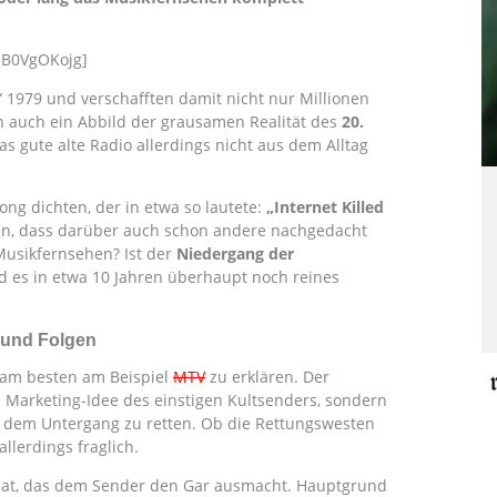
iB0VgOKojg]
 1979 und verschafften damit nicht nur Millionen
auch ein Abbild der grausamen Realität des
20.
s gute alte Radio allerdings nicht aus dem Alltag
g dichten, der in etwa so lautete:
„Internet Killed
en, dass darüber auch schon andere nachgedacht
Musikfernsehen? Ist der
Niedergang der
 es in etwa 10 Jahren überhaupt noch reines
 und Folgen
 am besten am Beispiel
MTV
zu erklären. Der
e Marketing-Idee des einstigen Kultsenders, sondern
or dem Untergang zu retten. Ob die Rettungswesten
llerdings fraglich.
ormat, das dem Sender den Gar ausmacht. Hauptgrund