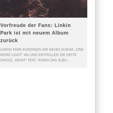
Vorfreude der Fans: Linkin
Park ist mit neuem Album
zurück
LINKIN PARK KÜNDIGEN IHR NEUES ALBUM „ONE
MORE LIGHT“ AN UND ENTHÜLLEN DIE ERSTE
SINGLE „HEAVY“ FEAT. KIIARA DAS ALBU
...