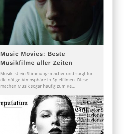
Music Movies: Beste
Musikfilme aller Zeiten
Musik ist ein Stimmungsmacher und sorgt für
die nötige Atmosphäre in Spielfilmen. Diese
machen Musik sogar häufig zum Ke
...