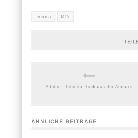
Internet
MTV
TEIL
Adolar – feinster Rock aus der Altmark
ÄHNLICHE BEITRÄGE