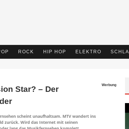
POP
ROCK
HIP HOP
ELEKTRO
SCHLA
Werbung
sion Star? – Der
der
rnsehen scheint unaufhaltsam. MTV wandert ins
eld zurück. Wird das Internet mit seinen
 oder lang das Musikfernsehen komplett