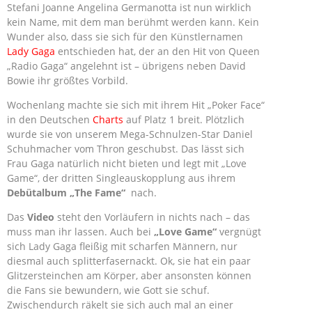
Stefani Joanne Angelina Germanotta ist nun wirklich
kein Name, mit dem man berühmt werden kann. Kein
Wunder also, dass sie sich für den Künstlernamen
Lady Gaga
entschieden hat, der an den Hit von Queen
„Radio Gaga“ angelehnt ist – übrigens neben David
Bowie ihr größtes Vorbild.
Wochenlang machte sie sich mit ihrem Hit „Poker Face“
in den Deutschen
Charts
auf Platz 1 breit. Plötzlich
wurde sie von unserem Mega-Schnulzen-Star Daniel
Schuhmacher vom Thron geschubst. Das lässt sich
Frau Gaga natürlich nicht bieten und legt mit „Love
Game“, der dritten Singleauskopplung aus ihrem
Debütalbum „The Fame“
nach.
Das
Video
steht den Vorläufern in nichts nach – das
muss man ihr lassen. Auch bei
„Love Game“
vergnügt
sich Lady Gaga fleißig mit scharfen Männern, nur
diesmal auch splitterfasernackt. Ok, sie hat ein paar
Glitzersteinchen am Körper, aber ansonsten können
die Fans sie bewundern, wie Gott sie schuf.
Zwischendurch räkelt sie sich auch mal an einer