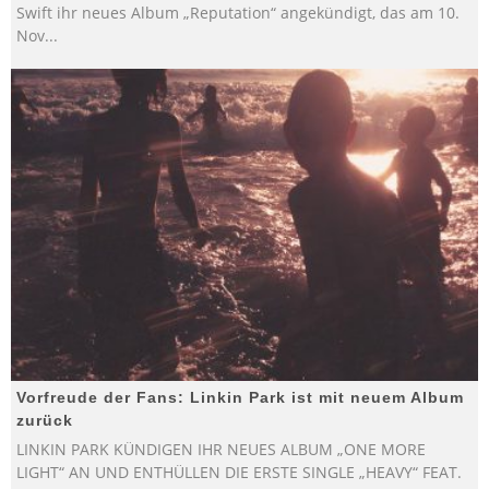
Swift ihr neues Album „Reputation“ angekündigt, das am 10.
Nov
...
Vorfreude der Fans: Linkin Park ist mit neuem Album
zurück
LINKIN PARK KÜNDIGEN IHR NEUES ALBUM „ONE MORE
LIGHT“ AN UND ENTHÜLLEN DIE ERSTE SINGLE „HEAVY“ FEAT.