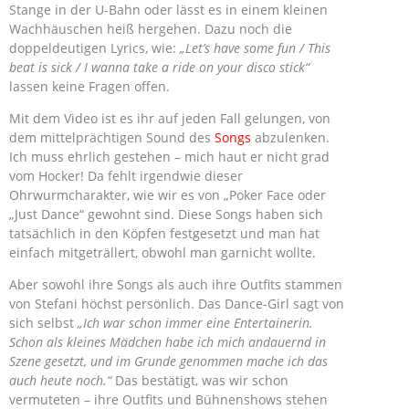
Stange in der U-Bahn oder lässt es in einem kleinen
Wachhäuschen heiß hergehen. Dazu noch die
doppeldeutigen Lyrics, wie:
„Let’s have some fun / This
beat is sick / I wanna take a ride on your disco stick“
lassen keine Fragen offen.
Mit dem Video ist es ihr auf jeden Fall gelungen, von
dem mittelprächtigen Sound des
Songs
abzulenken.
Ich muss ehrlich gestehen – mich haut er nicht grad
vom Hocker! Da fehlt irgendwie dieser
Ohrwurmcharakter, wie wir es von „Poker Face oder
„Just Dance“ gewohnt sind. Diese Songs haben sich
tatsächlich in den Köpfen festgesetzt und man hat
einfach mitgeträllert, obwohl man garnicht wollte.
Aber sowohl ihre Songs als auch ihre Outfits stammen
von Stefani höchst persönlich. Das Dance-Girl sagt von
sich selbst
„Ich war schon immer eine Entertainerin.
Schon als kleines Mädchen habe ich mich andauernd in
Szene gesetzt, und im Grunde genommen mache ich das
auch heute noch.“
Das bestätigt, was wir schon
vermuteten – ihre Outfits und Bühnenshows stehen