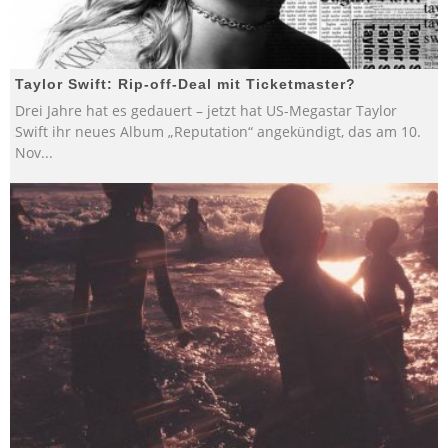
Taylor Swift: Rip-off-Deal mit Ticketmaster?
Drei Jahre hat es gedauert – jetzt hat US-Megastar Taylor
Swift ihr neues Album „Reputation“ angekündigt, das am 10.
Nov
...