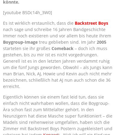
könnte.
[youtube B5Dc14h_3W0]
Es ist wirklich erstaunlich, dass die
Backstreet Boys
nach sage und schreibe 16 Jahren Bandgeschichte
immer noch existieren und vor allem bis heute ihrem
Boygroup-Image
treu geblieben sind. Im Jahr
2005
starteten sie ihr großes
Comeback
– doch ich muss
gestehen,
bis zu mir ist es nicht vorgedrungen.
Generell ist es in den letzten Jahren verdammt ruhig
um die fünf Jungs geworden. Obwohl – als Jungs kann
man Brian, Nick, AJ, Howie und Kevin auch nicht mehr
bezeichnen, schließlich hat AJ nun auch schon die 36
erreicht.
Eigentlich können sie einem fast leid tun, dass sie
einfach nicht wahrhaben wollen, dass die Boygroup-
Ära schon fast zum Mittelalter gehört. In den
Neunzigern hat diese Masche super funktioniert – die
Mädels sind reihenweise umgefallen, haben sich die
Zimmer mit Backstreet Boys Postern zugekleistert und
schrieen bei jedem
Konzert
:
„Nick ich will ein Kind von