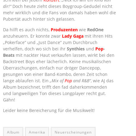
dir!“
Doch heute zieht dieses Boygroup-Gedudel nicht
mehr wirklich und die Fans von damals haben wohl die
Pubertät auch hinter sich gelassen.
Da hilft es auch nichts,
Produzenten
wie
RedOne
anzuheuern. Er konnte zwar
Lady Gaga
mit ihren Hits
„Pokerface“ und „Just Dance“ zum Durchbruch
verhelfen, doch wo sich bei ihr
Synthies
und
Pop
-
Beats
mit nackter Haut verkaufen lassen, wirkt bei den
Backstreet Boys eher lächerlich. Keine musikalischen
Überraschungen, einfach nur dröger Dancepop,
gesungen von einer Band-Kombo, deren Zeit schon
lange ablaufen ist. Ein
„Mix of
Pop
and R&B“
, wie AJ das
Album bezeichnet, trifft den fad daherkommenden
und langweiligen Ton dieses Longplayer recht gut.
Gähn!
Leider keine Bereicherung für die Musikwelt!
Album
Amerika
Neuerscheinungen