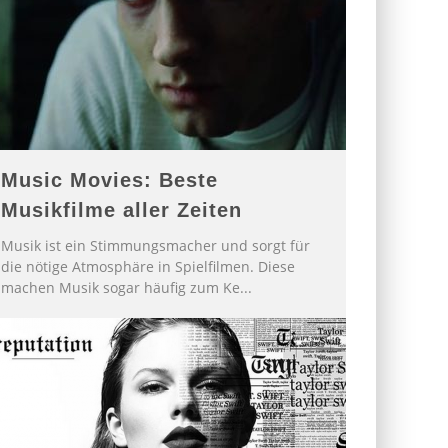
Music Movies: Beste
Musikfilme aller Zeiten
Musik ist ein Stimmungsmacher und sorgt für
die nötige Atmosphäre in Spielfilmen. Diese
machen Musik sogar häufig zum Ke
...