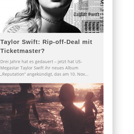
Taylor Swift: Rip-off-Deal mit
Ticketmaster?
Drei Jahre hat es gedauert – jetzt hat US-
Megastar Taylor Swift ihr neues Album
„Reputation“ angekündigt, das am 10. Nov
...