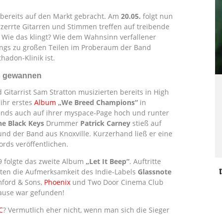
 bereits auf den Markt gebracht. Am
20.05.
folgt nun
zerrte Gitarren und Stimmen treffen auf treibende
 Wie das klingt? Wie dem Wahnsinn verfallener
Songs zu großen Teilen im Proberaum der Band
hadon-Klinik ist.
ys gewannen
Gitarrist Sam Stratton musizierten bereits in High
ihr erstes
Album
„We Breed Champions“
in
Bands auch auf ihrer myspace-Page hoch und runter
he Black Keys
Drummer
Patrick Carney
stieß auf
und der Band aus Knoxville. Kurzerhand ließ er eine
rds veröffentlichen.
9 folgte das zweite Album
„Let It Beep“
. Auftritte
ten die Aufmerksamkeit des Indie-Labels
Glassnote
mford & Sons,
Phoenix
und Two Door Cinema Club
hause war gefunden!
C
? Vermutlich eher nicht, wenn man sich die Sieger