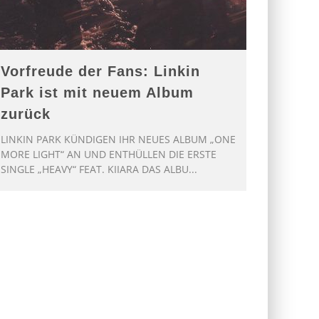
Vorfreude der Fans: Linkin
Park ist mit neuem Album
zurück
LINKIN PARK KÜNDIGEN IHR NEUES ALBUM „ONE
MORE LIGHT“ AN UND ENTHÜLLEN DIE ERSTE
SINGLE „HEAVY“ FEAT. KIIARA DAS ALBU
...