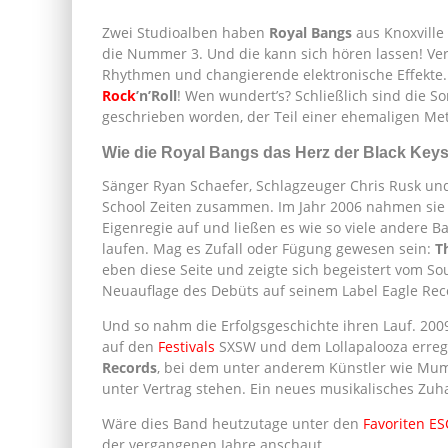
Zwei Studioalben haben
Royal Bangs
aus Knoxville
die Nummer 3. Und die kann sich hören lassen! Ver
Rhythmen und changierende elektronische Effekte.
Rock
’n’Roll
! Wen wundert’s? Schließlich sind die 
geschrieben worden, der Teil einer ehemaligen Met
Wie die Royal Bangs das Herz der Black Ke
Sänger Ryan Schaefer, Schlagzeuger Chris Rusk und 
School Zeiten zusammen. Im Jahr 2006 nahmen sie 
Eigenregie auf und ließen es wie so viele andere 
laufen. Mag es Zufall oder Fügung gewesen sein:
T
eben diese Seite und zeigte sich begeistert vom So
Neuauflage des Debüts auf seinem Label Eagle Reco
Und so nahm die Erfolgsgeschichte ihren Lauf. 200
auf den
Festivals
SXSW und dem Lollapalooza erreg
Records
, bei dem unter anderem Künstler wie Mu
unter Vertrag stehen. Ein neues musikalisches Zu
Wäre dies Band heutzutage unter den
Favoriten ES
der vergangenen Jahre anschaut.