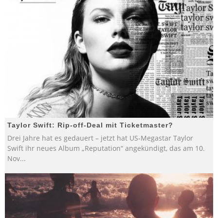
Taylor Swift: Rip-off-Deal mit Ticketmaster?
Drei Jahre hat es gedauert – jetzt hat US-Megastar Taylor
Swift ihr neues Album „Reputation“ angekündigt, das am 10.
Nov
...