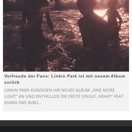
Vorfreude der Fans: Linkin Park ist mit neuem Album
zurück
LINKIN PARK KÜNDIGEN IHR NEUES ALBUM „ONE MORE
LIGHT“ AN UND ENTHÜLLEN DIE ERSTE SINGLE „HEAVY“ FEAT.
KIIARA DAS ALBU
...