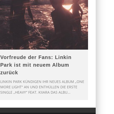
Vorfreude der Fans: Linkin
Park ist mit neuem Album
zurück
LINKIN PARK KÜNDIGEN IHR NEUES ALBUM „ONE
MORE LIGHT“ AN UND ENTHÜLLEN DIE ERSTE
SINGLE „HEAVY“ FEAT. KIIARA DAS ALBU
...