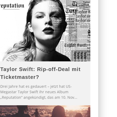
Taylor Swift: Rip-off-Deal mit
Ticketmaster?
Drei Jahre hat es gedauert – jetzt hat US-
Megastar Taylor Swift ihr neues Album
„Reputation“ angekündigt, das am 10. Nov
...