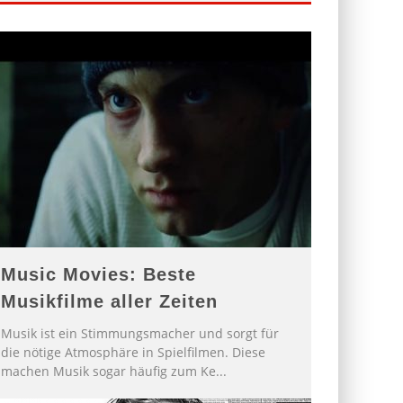
Music Movies: Beste
Musikfilme aller Zeiten
Musik ist ein Stimmungsmacher und sorgt für
die nötige Atmosphäre in Spielfilmen. Diese
machen Musik sogar häufig zum Ke
...