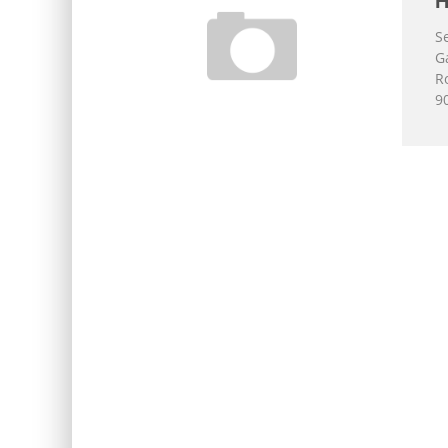
H
S
G
R
9