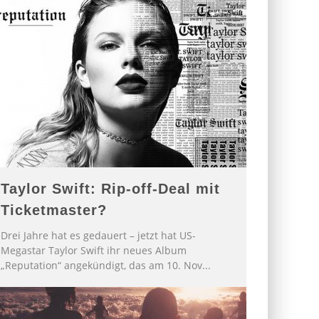
Taylor Swift: Rip-off-Deal mit
Ticketmaster?
Drei Jahre hat es gedauert – jetzt hat US-
Megastar Taylor Swift ihr neues Album
„Reputation“ angekündigt, das am 10. Nov
...