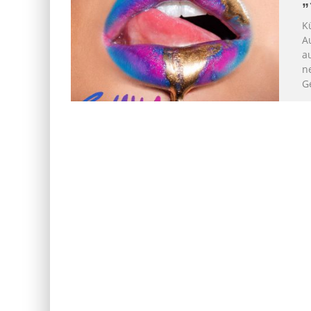
„
K
A
a
n
G