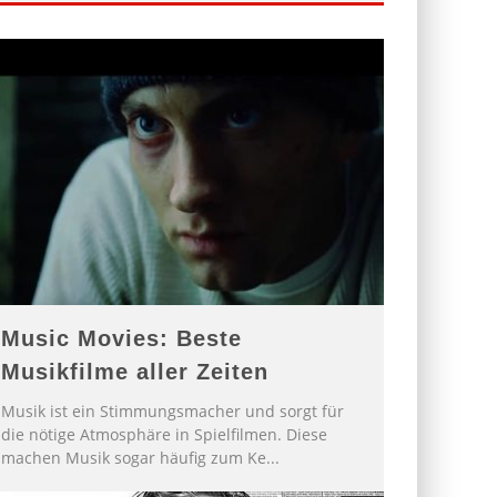
Music Movies: Beste
Musikfilme aller Zeiten
Musik ist ein Stimmungsmacher und sorgt für
die nötige Atmosphäre in Spielfilmen. Diese
machen Musik sogar häufig zum Ke
...