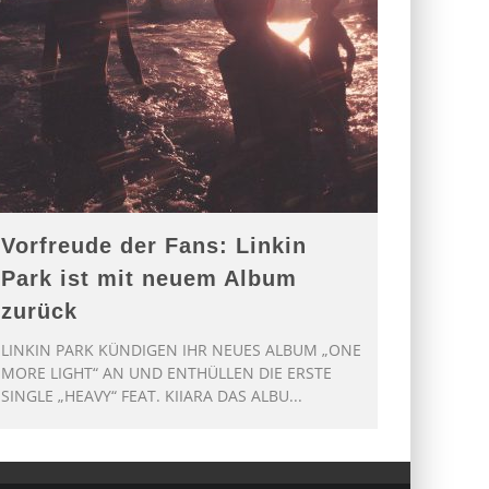
Vorfreude der Fans: Linkin
Park ist mit neuem Album
zurück
LINKIN PARK KÜNDIGEN IHR NEUES ALBUM „ONE
MORE LIGHT“ AN UND ENTHÜLLEN DIE ERSTE
SINGLE „HEAVY“ FEAT. KIIARA DAS ALBU
...