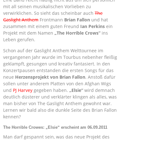
mit all seinen musikalischen Vorlieben zu
verwirklichen. So sieht das scheinbar auch
The
Gaslight Anthem
Frontmann
Brian Fallon
und hat
zusammen mit einem guten Freund
Ian Perkins
ein
Projekt mit dem Namen
„The Horrible Crows“
ins
Leben gerufen.
Schon auf der Gaslight Anthem Welttournee im
vergangenen Jahr wurde im Tourbus nebenher fleißig
geklampft, gesungen und kreativ fantasiert. In den
Konzertpausen entstanden die ersten Songs für das
neue
Herzensprojekt von Brian Fallon
. Anstoß dafür
sollen unter anderem Platten von den Afghan Wigs
und
PJ Harvey
gegeben haben.
„Elsie“
wird demnach
deutlich düsterer und verklärter klingen als alles, was
man bisher von The Gaslight Anthem gewohnt war.
Lernen wir bald also die dunkle Seite des Brian Fallon
kennen?
The Horrible Crowes: „Elsie“ erscheint am 06.09.2011
Man darf gespannt sein, was das neue Projekt des