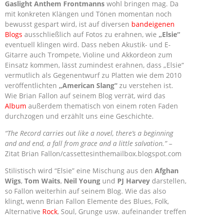
Gaslight Anthem Frontmanns
wohl bringen mag. Da
mit konkreten Klängen und Tönen momentan noch
bewusst gespart wird, ist auf diversen
bandeigenen
Blogs
ausschließlich auf Fotos zu erahnen, wie
„Elsie“
eventuell klingen wird. Dass neben Akustik- und E-
Gitarre auch Trompete, Violine und Akkordeon zum
Einsatz kommen, lässt zumindest erahnen, dass „Elsie“
vermutlich als Gegenentwurf zu Platten wie dem 2010
veröffentlichten
„American Slang“
zu verstehen ist.
Wie Brian Fallon auf seinem Blog verrät, wird das
Album
außerdem thematisch von einem roten Faden
durchzogen und erzählt uns eine Geschichte.
“The Record carries out like a novel, there’s a beginning
and and end, a fall from grace and a little salvation.”
–
Zitat Brian Fallon/cassettesinthemailbox.blogspot.com
Stilistisch wird “Elsie” eine Mischung aus den
Afghan
Wigs
,
Tom Waits
,
Neil Young
und
PJ Harvey
darstellen,
so Fallon weiterhin auf seinem Blog. Wie das also
klingt, wenn Brian Fallon Elemente des Blues, Folk,
Alternative
Rock
, Soul, Grunge usw. aufeinander treffen