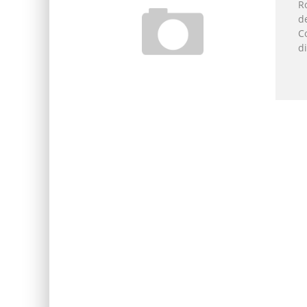
R
d
C
di