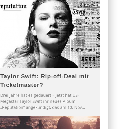
Taylor Swift: Rip-off-Deal mit
Ticketmaster?
Drei Jahre hat es gedauert – jetzt hat US-
Megastar Taylor Swift ihr neues Album
„Reputation“ angekündigt, das am 10. Nov
...