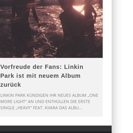
Vorfreude der Fans: Linkin
Park ist mit neuem Album
zurück
LINKIN PARK KÜNDIGEN IHR NEUES ALBUM „ONE
MORE LIGHT“ AN UND ENTHÜLLEN DIE ERSTE
SINGLE „HEAVY“ FEAT. KIIARA DAS ALBU
...