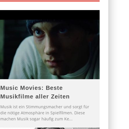
Music Movies: Beste
Musikfilme aller Zeiten
Musik ist ein Stimmungsmacher und sorgt für
die nötige Atmosphäre in Spielfilmen. Diese
machen Musik sogar häufig zum Ke
...