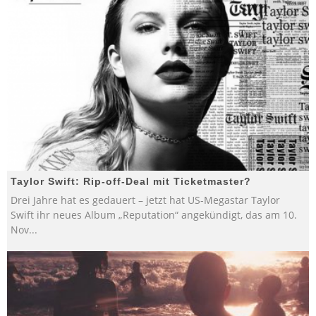
Taylor Swift: Rip-off-Deal mit Ticketmaster?
Drei Jahre hat es gedauert – jetzt hat US-Megastar Taylor
Swift ihr neues Album „Reputation“ angekündigt, das am 10.
Nov
...