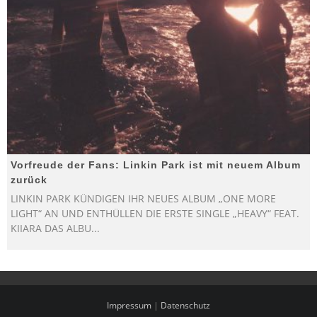
Vorfreude der Fans: Linkin Park ist mit neuem Album
zurück
LINKIN PARK KÜNDIGEN IHR NEUES ALBUM „ONE MORE
LIGHT“ AN UND ENTHÜLLEN DIE ERSTE SINGLE „HEAVY“ FEAT.
KIIARA DAS ALBU
...
Impressum
|
Datenschutz